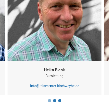
Heiko Blank
Büroleitung
info@reisecenter-kirchweyhe.de
1
2
3