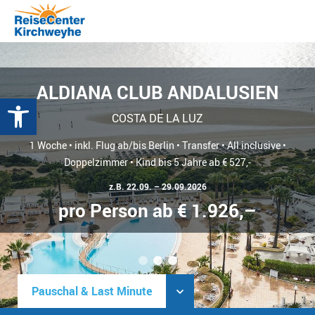
ALDIANA CLUB ANDALUSIEN
Werkzeugleiste öffnen
COSTA DE LA LUZ
1 Woche • inkl. Flug ab/bis Berlin • Transfer • All inclusive •
Doppelzimmer • Kind bis 5 Jahre ab € 527,-
z.B. 22.09. – 29.09.2026
pro Person ab € 1.926,–
1
2
3
Pauschal & Last Minute